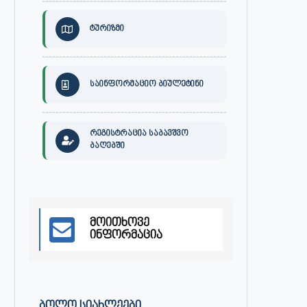
ტურიზმი
საინფორმაციო ბიულეტინი
რეგისტრაცია საბავშვო
ბაღებში
მოითხოვე
ინფორმაცია
ᲑᲝᲚᲝ ᲡᲘᲐᲮᲚᲔᲔᲑᲘ