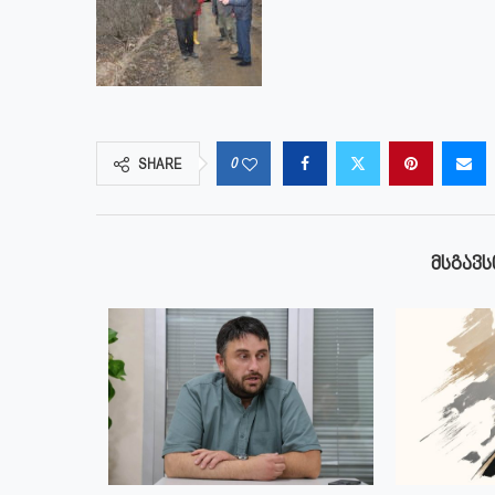
0
SHARE
ᲛᲡᲒᲐᲕᲡ