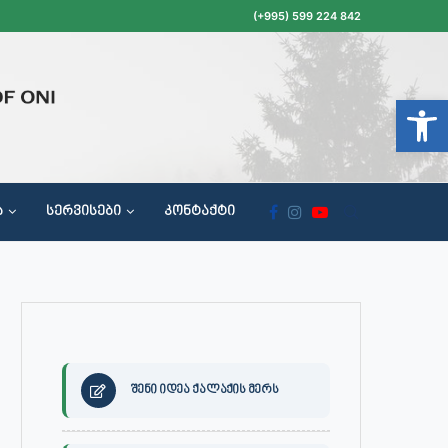
(+995) 599 224 842
Open t
Ა
ᲡᲔᲠᲕᲘᲡᲔᲑᲘ
ᲙᲝᲜᲢᲐᲥᲢᲘ
ᲝᲥᲐᲚᲐᲥᲔᲗᲐ ᲛᲘᲦᲔᲑᲘᲡ, ᲡᲐᲙᲠᲔᲑᲣᲚᲝᲡ ᲓᲐ ᲡᲐᲙᲠᲔᲑᲣᲚᲝᲡ ᲙᲝᲛᲘᲡᲘᲘᲡ ᲡᲮᲓᲝᲛᲔᲑᲘᲡ ᲒᲐᲜᲠᲘᲒᲘ
შენი იდეა ქალაქის მერს