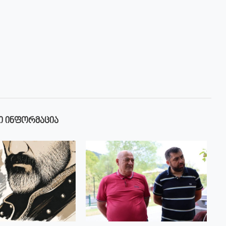
Ი ᲘᲜᲤᲝᲠᲛᲐᲪᲘᲐ