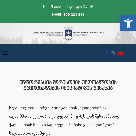
ხუთშაბათი, აგვისტო 6 2026
(+995) 599 224 842
Open t
ᲘᲜᲤᲝᲠᲛᲐᲪᲘᲐ ᲛᲔᲠᲘᲡᲗᲕᲘᲡ ᲣᲜᲓᲝᲑᲚᲝᲑᲘᲡ
ᲒᲐᲛᲝᲪᲮᲐᲓᲔᲑᲘᲡ ᲘᲜᲘᲪᲘᲐᲢᲘᲕᲘᲡ ᲨᲔᲡᲐᲮᲔᲑ
საქართველოს ორგანული კანონის „ადგილობრივი
თვითმმართველობის კოდექსი“ 51-ე მუხლის შესაბამისად,
ქალაქ ონის მუნიციპალიტეტის მერისთვის უნდობლობის
საკითხი არ დასმულა.