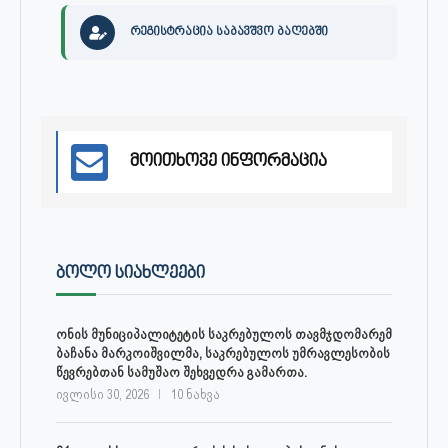
რეგისტრაცია საბავშვო ბაღებში
მოითხოვე ინფორმაცია
ᲑᲝᲚᲝ ᲡᲘᲐᲮᲚᲔᲔᲑᲘ
ონის მუნიციპალიტეტის საკრებულოს თავმჯდომარემ
ბაჩანა მარკოიშვილმა, საკრებულოს უმრავლესობის
წევრებთან სამუშაო შეხვედრა გამართა.
ივლისი 30, 2026
10 ნახვა