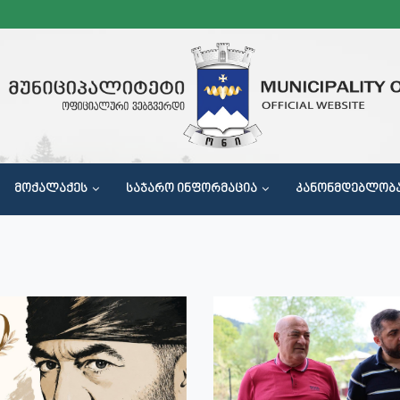
ᲛᲝᲥᲐᲚᲐᲥᲔᲡ
ᲡᲐᲯᲐᲠᲝ ᲘᲜᲤᲝᲠᲛᲐᲪᲘᲐ
ᲙᲐᲜᲝᲜᲛᲓᲔᲑᲚᲝᲑ
Მ