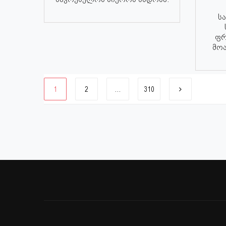
ს
ფრ
მოა
1
2
…
310