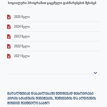
სოციალური პროგრამით გაცემული დახმარებების შესახებ
2025 წელი
2024 წელი
2023 წელი
2022 წელი
2021 წელი
ᲛᲐᲦᲐᲚᲛᲗᲘᲐᲜ ᲓᲐᲡᲐᲮᲚᲔᲑᲐᲨᲘ ᲛᲣᲓᲛᲘᲕᲐᲓ ᲛᲪᲮᲝᲕᲠᲔᲑᲘ
ᲞᲘᲠᲘᲡ ᲡᲢᲐᲢᲣᲡᲘᲡ ᲛᲘᲜᲘᲭᲔᲑᲘᲡ, ᲨᲔᲬᲧᲕᲔᲢᲘᲡ ᲓᲐ ᲐᲦᲓᲒᲔᲜᲘᲡ
ᲛᲘᲖᲜᲘᲗ ᲨᲔᲥᲛᲜᲘᲚᲘ ᲡᲐᲑᲭᲝ