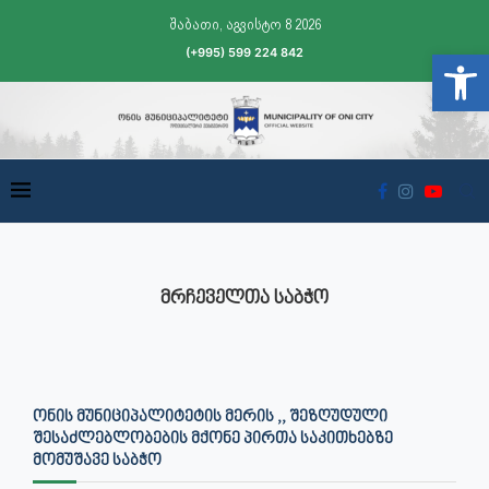
შაბათი, აგვისტო 8 2026
(+995) 599 224 842
Open t
ᲛᲠᲩᲔᲕᲔᲚᲗᲐ ᲡᲐᲑᲭᲝ
ᲝᲜᲘᲡ ᲛᲣᲜᲘᲪᲘᲞᲐᲚᲘᲢᲔᲢᲘᲡ ᲛᲔᲠᲘᲡ ,, ᲨᲔᲖᲦᲣᲓᲣᲚᲘ
ᲨᲔᲡᲐᲫᲚᲔᲑᲚᲝᲑᲔᲑᲘᲡ ᲛᲥᲝᲜᲔ ᲞᲘᲠᲗᲐ ᲡᲐᲙᲘᲗᲮᲔᲑᲖᲔ
ᲛᲝᲛᲣᲨᲐᲕᲔ ᲡᲐᲑᲭᲝ