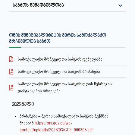
საბჭოს შემადგენლობა
ᲝᲜᲘᲡ ᲛᲣᲜᲘᲪᲘᲞᲐᲚᲘᲢᲔᲢᲘᲡ ᲛᲔᲠᲘᲡ ᲡᲐᲛᲝᲥᲐᲚᲐᲥᲝ
ᲛᲠᲩᲔᲕᲔᲚᲗᲐ ᲡᲐᲑᲭᲝ
სამოქალაქო მრჩეველთა საბჭოს დებულიბა
სამოქალაქო მრჩეველთა საბჭოს ბრძანება
სამოქალაქო მრჩეველთა საბჭოს დღის წესრიგის
დამტკიცების ბრძანება
2025 წელი
ბრძანება – მერის სამოქალაქო საბჭოს შექმნის
შესახებ
https://oni.gov.ge/wp-
content/uploads/2026/03/CCF_000398.pdf