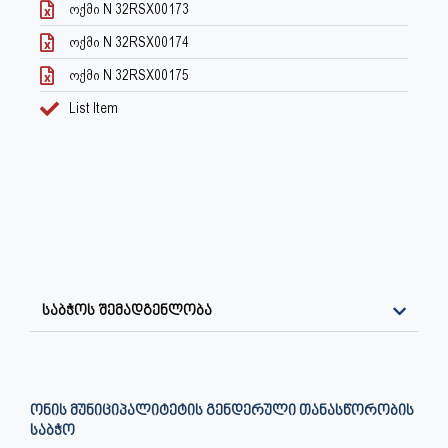
ოქმი N 32RSX00173
ოქმი N 32RSX00174
ოქმი N 32RSX00175
List Item
საბჭოს შემადგენლობა
ᲝᲜᲘᲡ ᲛᲣᲜᲘᲪᲘᲞᲐᲚᲘᲢᲔᲢᲘᲡ ᲒᲔᲜᲓᲔᲠᲣᲚᲘ ᲗᲐᲜᲐᲡᲬᲝᲠᲝᲑᲘᲡ
ᲡᲐᲑᲭᲝ