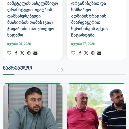
ᲐᲮᲛᲔᲢᲔᲚᲘᲡ ᲡᲐᲮᲔᲚᲛᲬᲘᲤᲝ
ᲝᲠᲒᲐᲜᲘᲖᲔᲑᲘᲗ ᲓᲐ
ᲓᲠᲐᲛᲐᲢᲣᲚᲘ ᲗᲔᲐᲢᲠᲘᲡ
ᲡᲐᲛᲮᲐᲠᲔᲝ
ᲓᲐᲛᲡᲐᲮᲣᲠᲔᲑᲣᲚᲘ
ᲐᲓᲛᲘᲜᲘᲡᲢᲠᲐᲪᲘᲘᲡ
ᲛᲡᲐᲮᲘᲝᲑᲘᲡ ᲗᲐᲛᲐᲖ (ᲒᲘᲐ)
ᲛᲮᲐᲠᲓᲐᲭᲔᲠᲘᲗ
ᲯᲐᲤᲐᲠᲘᲫᲘᲡ ᲡᲐᲘᲣᲑᲘᲚᲔᲝ
ᲡᲙᲠᲘᲜᲘᲜᲒᲘᲡ ᲐᲥᲪᲘᲐ
ᲡᲐᲦᲐᲛᲝ
ᲩᲐᲢᲐᲠᲓᲔᲑᲐ
ივლისი 29, 2026
ივლისი 27, 2026
ᲡᲐᲙᲠᲔᲑᲣᲚᲝ