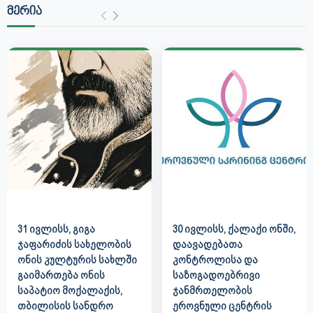
ᲛᲔᲠᲘᲐ
31 ᲘᲕᲚᲘᲡᲡ, ᲒᲘᲒᲐ
30 ᲘᲕᲚᲘᲡᲡ, ᲥᲐᲚᲐᲥᲘ ᲝᲜᲨᲘ,
ᲯᲐᲤᲐᲠᲘᲫᲘᲡ ᲡᲐᲮᲔᲚᲝᲑᲘᲡ
ᲓᲐᲐᲕᲐᲓᲔᲑᲐᲗᲐ
ᲝᲜᲘᲡ ᲙᲣᲚᲢᲣᲠᲘᲡ ᲡᲐᲮᲚᲨᲘ
ᲙᲝᲜᲢᲠᲝᲚᲘᲡᲐ ᲓᲐ
ᲒᲐᲘᲛᲐᲠᲗᲔᲑᲐ ᲝᲜᲘᲡ
ᲡᲐᲖᲝᲒᲐᲓᲝᲔᲑᲠᲘᲕᲘ
ᲡᲐᲞᲐᲢᲘᲝ ᲛᲝᲥᲐᲚᲐᲥᲘᲡ,
ᲯᲐᲜᲛᲠᲗᲔᲚᲝᲑᲘᲡ
ᲗᲑᲘᲚᲘᲡᲘᲡ ᲡᲐᲜᲓᲠᲝ
ᲔᲠᲝᲕᲜᲣᲚᲘ ᲪᲔᲜᲢᲠᲘᲡ