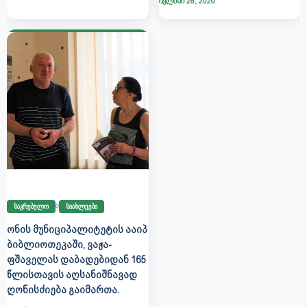
ივლისი 28, 2026
საკრებულო
სიახლეები
ᲝᲜᲘᲡ ᲛᲣᲜᲘᲪᲘᲞᲐᲚᲘᲢᲔᲢᲘᲡ ᲐᲐᲘᲞ
ᲑᲘᲑᲚᲘᲝᲗᲔᲙᲐᲨᲘ, ᲕᲐᲟᲐ-
ᲤᲨᲐᲕᲔᲚᲐᲡ ᲓᲐᲑᲐᲓᲔᲑᲘᲓᲐᲜ 165
ᲬᲚᲘᲡᲗᲐᲕᲘᲡ ᲐᲦᲡᲐᲜᲘᲨᲜᲐᲕᲐᲓ
ᲦᲝᲜᲘᲡᲫᲘᲔᲑᲐ ᲒᲐᲘᲛᲐᲠᲗᲐ.