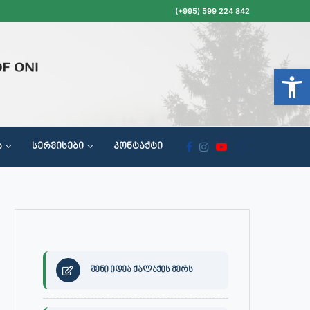
(+995) 599 224 842
Open t
Ა
ᲡᲔᲠᲕᲘᲡᲔᲑᲘ
ᲙᲝᲜᲢᲐᲥᲢᲘ
ᲝᲥᲐᲚᲐᲥᲔᲗᲐ ᲛᲘᲦᲔᲑᲘᲡ, ᲡᲐᲙᲠᲔᲑᲣᲚᲝᲡ ᲓᲐ ᲡᲐᲙᲠᲔᲑᲣᲚᲝᲡ ᲙᲝᲛᲘᲡᲘᲘᲡ ᲡᲮᲓᲝᲛᲔᲑᲘᲡ ᲒᲐᲜᲠᲘᲒᲘ
შენი იდეა ქალაქის მერს