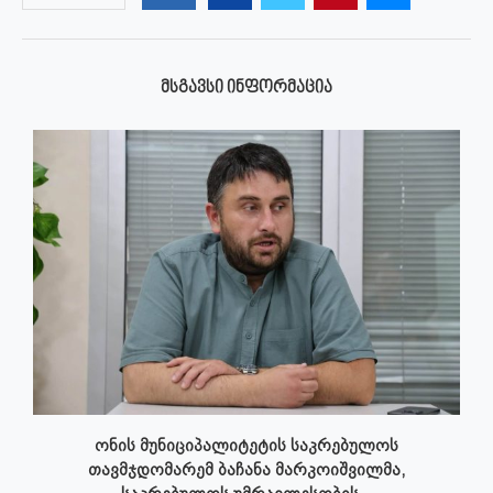
ᲛᲡᲒᲐᲕᲡᲘ ᲘᲜᲤᲝᲠᲛᲐᲪᲘᲐ
ონის მუნიციპალიტეტის საკრებულოს
თავმჯდომარემ ბაჩანა მარკოიშვილმა,