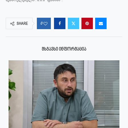
0
SHARE
ᲛᲡᲒᲐᲕᲡᲘ ᲘᲜᲤᲝᲠᲛᲐᲪᲘᲐ