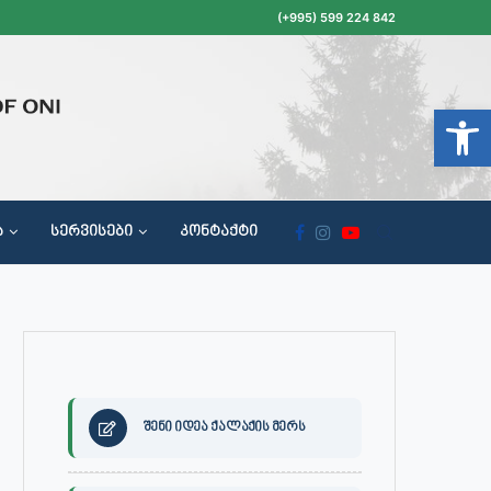
(+995) 599 224 842
Open t
Ა
ᲡᲔᲠᲕᲘᲡᲔᲑᲘ
ᲙᲝᲜᲢᲐᲥᲢᲘ
ᲝᲥᲐᲚᲐᲥᲔᲗᲐ ᲛᲘᲦᲔᲑᲘᲡ, ᲡᲐᲙᲠᲔᲑᲣᲚᲝᲡ ᲓᲐ ᲡᲐᲙᲠᲔᲑᲣᲚᲝᲡ ᲙᲝᲛᲘᲡᲘᲘᲡ ᲡᲮᲓᲝᲛᲔᲑᲘᲡ ᲒᲐᲜᲠᲘᲒᲘ
შენი იდეა ქალაქის მერს