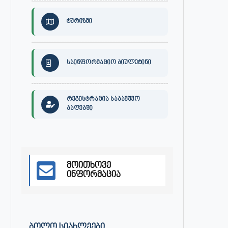
ტურიზმი
საინფორმაციო ბიულეტინი
რეგისტრაცია საბავშვო
ბაღებში
მოითხოვე
ინფორმაცია
30 ივლისს, ქალაქი ონში,
ონის მუნიციპალიტეტის მერმა 
დაავადებათა კონტროლისა და
ლობჟანიძემ სამუშაო შეხვედ
საზოგადოებრივი...
გამართა...
ᲑᲝᲚᲝ ᲡᲘᲐᲮᲚᲔᲔᲑᲘ