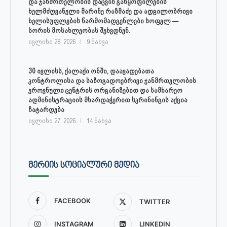
და ჯანმრთელობის დაცვის განყოფილების
ხელმძღვანელი მარინე რაზმაძე და ადგილობრივი
ხელისუფლების წარმომადგენლები სოფელ —
სორის მოსახლეობას შეხვდნენ.
ივლისი 28, 2026
9 ნახვა
30 ივლისს, ქალაქი ონში, დაავადებათა
კონტროლისა და საზოგადოებრივი ჯანმრთელობის
ეროვნული ცენტრის ორგანიზებით და სამხარეო
ადმინისტრაციის მხარდაჭერით სკრინინგის აქცია
ჩატარდება
ივლისი 27, 2026
14 ნახვა
ᲛᲔᲠᲘᲘᲡ ᲡᲝᲪᲘᲐᲚᲣᲠᲘ ᲛᲔᲓᲘᲐ
FACEBOOK
TWITTER
INSTAGRAM
LINKEDIN