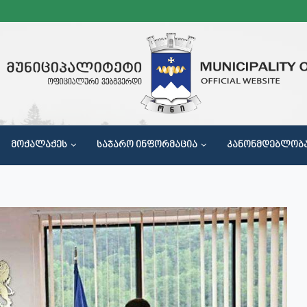
ᲛᲝᲥᲐᲚᲐᲥᲔᲡ
ᲡᲐᲯᲐᲠᲝ ᲘᲜᲤᲝᲠᲛᲐᲪᲘᲐ
ᲙᲐᲜᲝᲜᲛᲓᲔᲑᲚᲝᲑ
Მ