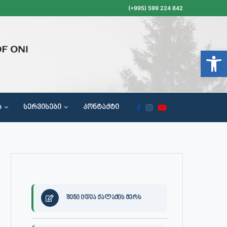
(+995) 599 224 842
Open t
Ა
ᲡᲔᲠᲕᲘᲡᲔᲑᲘ
ᲙᲝᲜᲢᲐᲥᲢᲘ
ᲝᲥᲐᲚᲐᲥᲔᲗᲐ ᲛᲘᲦᲔᲑᲘᲡ, ᲡᲐᲙᲠᲔᲑᲣᲚᲝᲡ ᲓᲐ ᲡᲐᲙᲠᲔᲑᲣᲚᲝᲡ ᲙᲝᲛᲘᲡᲘᲘᲡ ᲡᲮᲓᲝᲛᲔᲑᲘᲡ ᲒᲐᲜᲠᲘᲒᲘ
შენი იდეა ქალაქის მერს