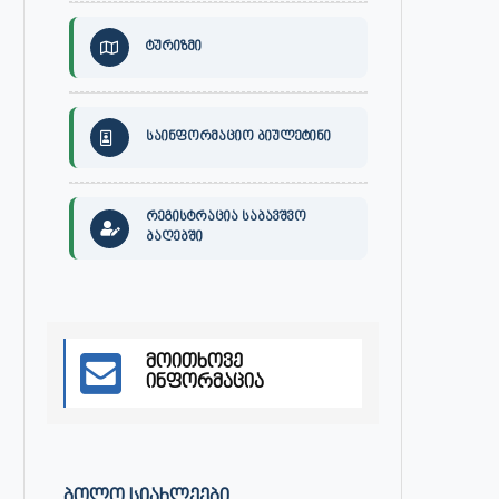
ტურიზმი
საინფორმაციო ბიულეტინი
რეგისტრაცია საბავშვო
ბაღებში
მოითხოვე
ინფორმაცია
30 ივლისს, ქალაქი ონში,
ონის მუნიციპალიტეტის მერმა 
დაავადებათა კონტროლისა და
ლობჟანიძემ სამუშაო შეხვედ
საზოგადოებრივი...
გამართა...
ივლისი 27, 2026
ივლისი 27, 2026
ᲑᲝᲚᲝ ᲡᲘᲐᲮᲚᲔᲔᲑᲘ