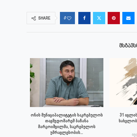
0
SHARE
ᲛᲡᲒᲐᲕᲡ
 ივლისს
ონის მუნიციპალიტეტის საკრებულოს
31 ივლის
პალიტეტის
თავმჯდომარემ ბაჩანა
სახელობ
.
მარკოიშვილმა, საკრებულოს
უმრავლესობის...
6
ივ