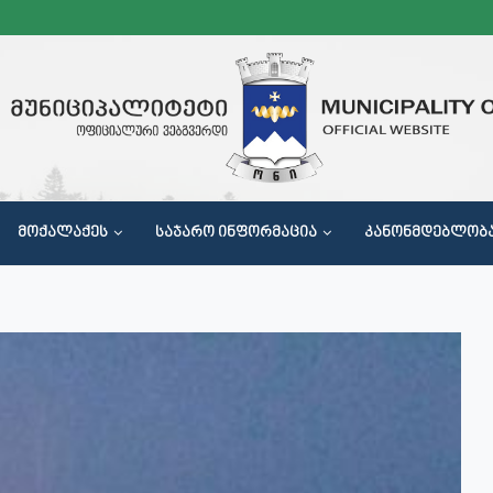
ᲛᲝᲥᲐᲚᲐᲥᲔᲡ
ᲡᲐᲯᲐᲠᲝ ᲘᲜᲤᲝᲠᲛᲐᲪᲘᲐ
ᲙᲐᲜᲝᲜᲛᲓᲔᲑᲚᲝᲑ
Მ