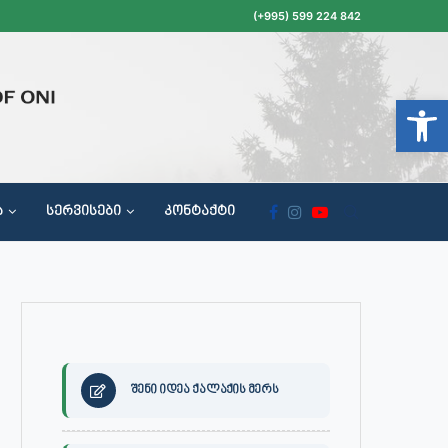
(+995) 599 224 842
Open t
Ა
ᲡᲔᲠᲕᲘᲡᲔᲑᲘ
ᲙᲝᲜᲢᲐᲥᲢᲘ
ᲝᲥᲐᲚᲐᲥᲔᲗᲐ ᲛᲘᲦᲔᲑᲘᲡ, ᲡᲐᲙᲠᲔᲑᲣᲚᲝᲡ ᲓᲐ ᲡᲐᲙᲠᲔᲑᲣᲚᲝᲡ ᲙᲝᲛᲘᲡᲘᲘᲡ ᲡᲮᲓᲝᲛᲔᲑᲘᲡ ᲒᲐᲜᲠᲘᲒᲘ
შენი იდეა ქალაქის მერს