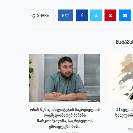
0
SHARE
ᲛᲡᲒᲐᲕᲡ
 ივლისს
ონის მუნიციპალიტეტის საკრებულოს
31 ივლის
პალიტეტის
თავმჯდომარემ ბაჩანა
სახელობ
.
მარკოიშვილმა, საკრებულოს
უმრავლესობის...
6
ივ