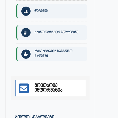
ტურიზმი
საინფორმაციო ბიულეტინი
რეგისტრაცია საბავშვო
ბაღებში
მოითხოვე
ინფორმაცია
ᲑᲝᲚᲝ ᲡᲘᲐᲮᲚᲔᲔᲑᲘ