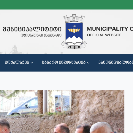
ᲛᲝᲥᲐᲚᲐᲥᲔᲡ
ᲡᲐᲯᲐᲠᲝ ᲘᲜᲤᲝᲠᲛᲐᲪᲘᲐ
ᲙᲐᲜᲝᲜᲛᲓᲔᲑᲚᲝᲑ
Მ