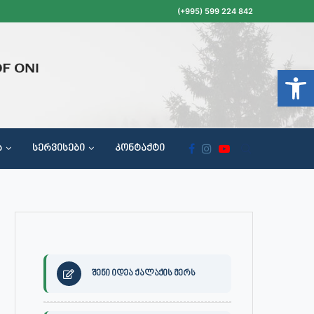
(+995) 599 224 842
Open t
Ა
ᲡᲔᲠᲕᲘᲡᲔᲑᲘ
ᲙᲝᲜᲢᲐᲥᲢᲘ
ᲝᲥᲐᲚᲐᲥᲔᲗᲐ ᲛᲘᲦᲔᲑᲘᲡ, ᲡᲐᲙᲠᲔᲑᲣᲚᲝᲡ ᲓᲐ ᲡᲐᲙᲠᲔᲑᲣᲚᲝᲡ ᲙᲝᲛᲘᲡᲘᲘᲡ ᲡᲮᲓᲝᲛᲔᲑᲘᲡ ᲒᲐᲜᲠᲘᲒᲘ
შენი იდეა ქალაქის მერს