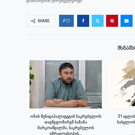
დახმარებით უზრუნველყოფს
0
SHARE
ᲛᲡᲒᲐᲕᲡ
 ივლისს
ონის მუნიციპალიტეტის საკრებულოს
31 ივლის
პალიტეტის
თავმჯდომარემ ბაჩანა
სახელობ
.
მარკოიშვილმა, საკრებულოს
უმრავლესობის...