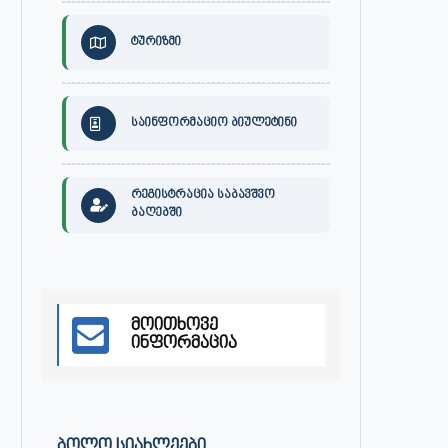
ტურიზმი
საინფორმაციო ბიულეტინი
რეგისტრაცია საბავშვო
ბაღებში
მოითხოვე
ინფორმაცია
30 ივლისს, ქალაქი ონში,
ონის მუნიციპალიტეტის მერმა 
დაავადებათა კონტროლისა და
ლობჟანიძემ სამუშაო შეხვედ
საზოგადოებრივი...
გამართა...
ᲑᲝᲚᲝ ᲡᲘᲐᲮᲚᲔᲔᲑᲘ