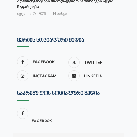
ადმინისტრაციის მხარდაჭერით სკრინინგის აქცია
ჩატარდება
ივლისი 27, 2026
14 ნახვა
ᲛᲔᲠᲘᲘᲡ ᲡᲝᲪᲘᲐᲚᲣᲠᲘ ᲛᲔᲓᲘᲐ
FACEBOOK
TWITTER
INSTAGRAM
LINKEDIN
ᲡᲐᲙᲠᲔᲑᲣᲚᲝᲡ ᲡᲝᲪᲘᲐᲚᲣᲠᲘ ᲛᲔᲓᲘᲐ
FACEBOOK