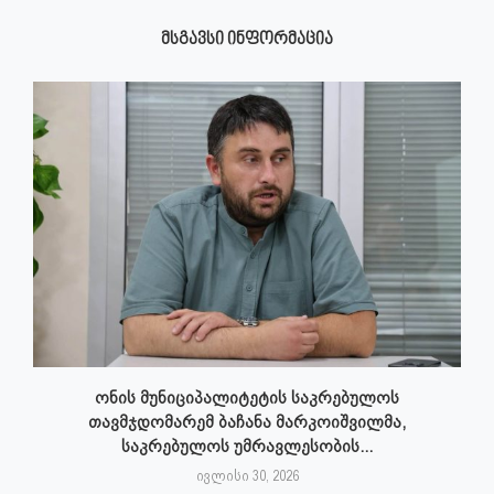
ᲛᲡᲒᲐᲕᲡᲘ ᲘᲜᲤᲝᲠᲛᲐᲪᲘᲐ
ონის მუნიციპალიტეტის საკრებულოს
თავმჯდომარემ ბაჩანა მარკოიშვილმა,
საკრებულოს უმრავლესობის...
ივლისი 30, 2026