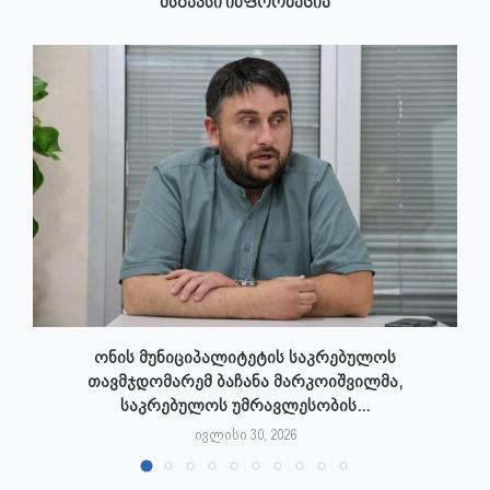
ᲛᲡᲒᲐᲕᲡᲘ ᲘᲜᲤᲝᲠᲛᲐᲪᲘᲐ
ონის მუნიციპალიტეტის საკრებულოს
თავმჯდომარემ ბაჩანა მარკოიშვილმა,
საკრებულოს უმრავლესობის...
ივლისი 30, 2026