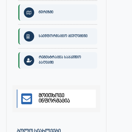
ტურიზმი
საინფორმაციო ბიულეტინი
რეგისტრაცია საბავშვო
ბაღებში
მოითხოვე
ინფორმაცია
ᲑᲝᲚᲝ ᲡᲘᲐᲮᲚᲔᲔᲑᲘ
30 ივლისს, ქალაქი ონში,
ონის მუნიციპალიტეტის მერმა 