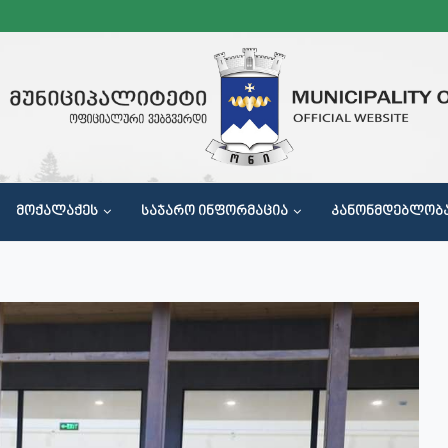
ᲛᲝᲥᲐᲚᲐᲥᲔᲡ
ᲡᲐᲯᲐᲠᲝ ᲘᲜᲤᲝᲠᲛᲐᲪᲘᲐ
ᲙᲐᲜᲝᲜᲛᲓᲔᲑᲚᲝᲑ
Მ