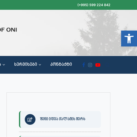
(+995) 599 224 842
Open t
Ა
ᲡᲔᲠᲕᲘᲡᲔᲑᲘ
ᲙᲝᲜᲢᲐᲥᲢᲘ
ᲝᲥᲐᲚᲐᲥᲔᲗᲐ ᲛᲘᲦᲔᲑᲘᲡ, ᲡᲐᲙᲠᲔᲑᲣᲚᲝᲡ ᲓᲐ ᲡᲐᲙᲠᲔᲑᲣᲚᲝᲡ ᲙᲝᲛᲘᲡᲘᲘᲡ ᲡᲮᲓᲝᲛᲔᲑᲘᲡ ᲒᲐᲜᲠᲘᲒᲘ
შენი იდეა ქალაქის მერს