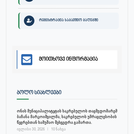
რეგისტრაცია საბავშვო ბაღებში
მოითხოვე ინფორმაცია
ᲑᲝᲚᲝ ᲡᲘᲐᲮᲚᲔᲔᲑᲘ
ონის მუნიციპალიტეტის საკრებულოს თავმჯდომარემ
ბაჩანა მარკოიშვილმა, საკრებულოს უმრავლესობის
წევრებთან სამუშაო შეხვედრა გამართა.
ივლისი 30, 2026
10 ნახვა