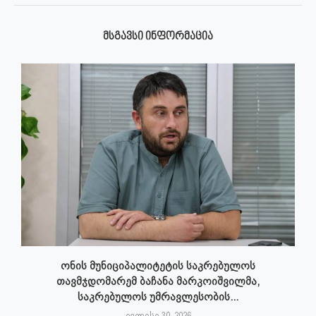
ᲛᲡᲒᲐᲕᲡᲘ ᲘᲜᲤᲝᲠᲛᲐᲪᲘᲐ
ონის მუნიციპალიტეტის საკრებულოს
თავმჯდომარემ ბაჩანა მარკოიშვილმა,
საკრებულოს უმრავლესობის...
ივლისი 30, 2026