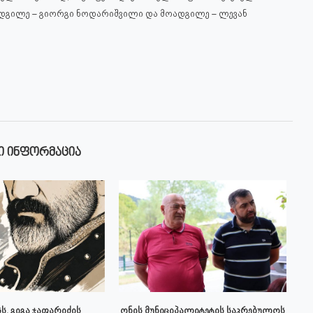
ადგილე – გიორგი ნოდარიშვილი და მოადგილე – ლევან
Ი ᲘᲜᲤᲝᲠᲛᲐᲪᲘᲐ
ს, გიგა ჯაფარიძის
ონის მუნიციპალიტეტის საკრებულოს