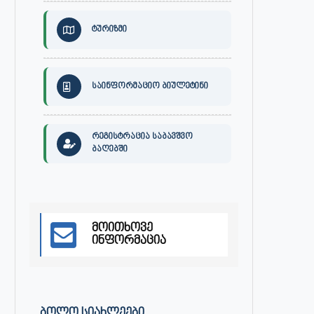
ტურიზმი
საინფორმაციო ბიულეტინი
რეგისტრაცია საბავშვო
ბაღებში
მოითხოვე
ინფორმაცია
30 ივლისს, ქალაქი ონში,
ონის მუნიციპალიტეტის მერმა 
ᲑᲝᲚᲝ ᲡᲘᲐᲮᲚᲔᲔᲑᲘ