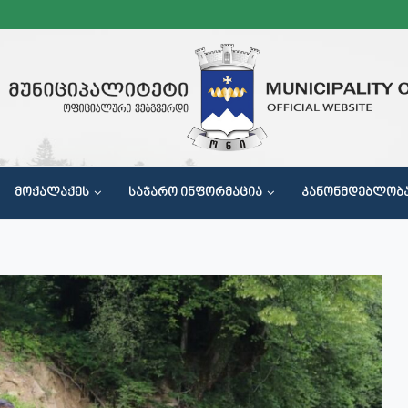
ᲛᲝᲥᲐᲚᲐᲥᲔᲡ
ᲡᲐᲯᲐᲠᲝ ᲘᲜᲤᲝᲠᲛᲐᲪᲘᲐ
ᲙᲐᲜᲝᲜᲛᲓᲔᲑᲚᲝᲑ
Მ