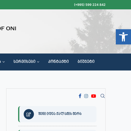
(+995) 599 224 842
Open t
Ა
ᲡᲔᲠᲕᲘᲡᲔᲑᲘ
ᲙᲝᲜᲢᲐᲥᲢᲘ
ᲑᲘᲣᲯᲔᲢᲘ
ᲝᲥᲐᲚᲐᲥᲔᲗᲐ ᲛᲘᲦᲔᲑᲘᲡ, ᲡᲐᲙᲠᲔᲑᲣᲚᲝᲡ ᲓᲐ ᲡᲐᲙᲠᲔᲑᲣᲚᲝᲡ ᲙᲝᲛᲘᲡᲘᲘᲡ ᲡᲮᲓᲝᲛᲔᲑᲘᲡ ᲒᲐᲜᲠᲘᲒᲘ
შენი იდეა ქალაქის მერს