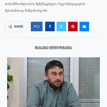
თანამშრომლობით შემუშავებული, რეკომენდაციების
შესაბამისად მიმდინარეობს.
0
SHARE
ᲛᲡᲒᲐᲕᲡᲘ ᲘᲜᲤᲝᲠᲛᲐᲪᲘᲐ