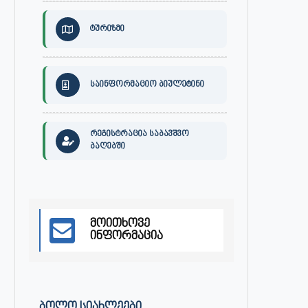
ტურიზმი
საინფორმაციო ბიულეტინი
რეგისტრაცია საბავშვო
ბაღებში
მოითხოვე
30 ივლისს, ქალაქი ონში,
ონის მუნიციპალიტეტის მერმა 
ინფორმაცია
დაავადებათა კონტროლისა და
ლობჟანიძემ სამუშაო შეხვედ
საზოგადოებრივი...
გამართა...
ივლისი 27, 2026
ივლისი 27, 2026
ᲑᲝᲚᲝ ᲡᲘᲐᲮᲚᲔᲔᲑᲘ