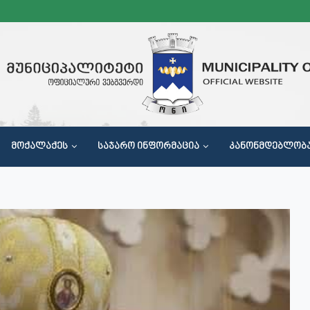
ᲛᲝᲥᲐᲚᲐᲥᲔᲡ
ᲡᲐᲯᲐᲠᲝ ᲘᲜᲤᲝᲠᲛᲐᲪᲘᲐ
ᲙᲐᲜᲝᲜᲛᲓᲔᲑᲚᲝᲑ
Მ