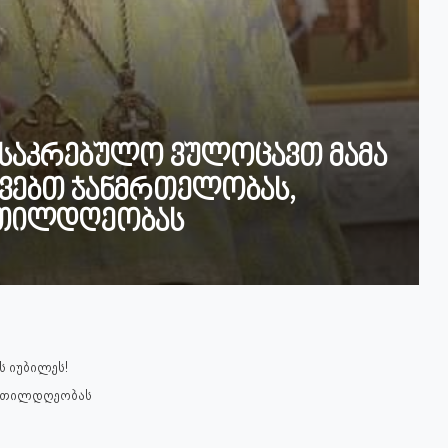
 საკრებულო ვულოცავთ მამა
რვებთ ჯანმრთელობას,
ეთილდღეობას
ს იუბილეს!
კეთილდღეობას