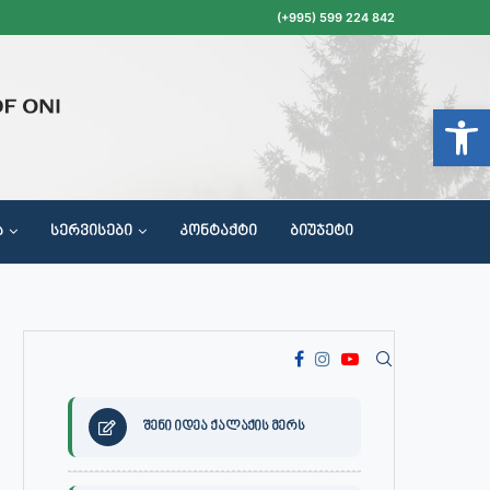
(+995) 599 224 842
Open t
Ა
ᲡᲔᲠᲕᲘᲡᲔᲑᲘ
ᲙᲝᲜᲢᲐᲥᲢᲘ
ᲑᲘᲣᲯᲔᲢᲘ
ᲝᲥᲐᲚᲐᲥᲔᲗᲐ ᲛᲘᲦᲔᲑᲘᲡ, ᲡᲐᲙᲠᲔᲑᲣᲚᲝᲡ ᲓᲐ ᲡᲐᲙᲠᲔᲑᲣᲚᲝᲡ ᲙᲝᲛᲘᲡᲘᲘᲡ ᲡᲮᲓᲝᲛᲔᲑᲘᲡ ᲒᲐᲜᲠᲘᲒᲘ
შენი იდეა ქალაქის მერს