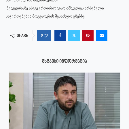
საკითხებზე და საჭიროებებზე.
შეხვედრაზე ასევე ერთობლივად იმსჯელეს არსებული
საჭიროებების მოგვარების შესაძლო გზებზე.
0
SHARE
ᲛᲡᲒᲐᲕᲡᲘ ᲘᲜᲤᲝᲠᲛᲐᲪᲘᲐ