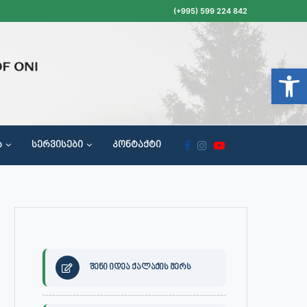
(+995) 599 224 842
Open t
Ა
ᲡᲔᲠᲕᲘᲡᲔᲑᲘ
ᲙᲝᲜᲢᲐᲥᲢᲘ
ᲝᲥᲐᲚᲐᲥᲔᲗᲐ ᲛᲘᲦᲔᲑᲘᲡ, ᲡᲐᲙᲠᲔᲑᲣᲚᲝᲡ ᲓᲐ ᲡᲐᲙᲠᲔᲑᲣᲚᲝᲡ ᲙᲝᲛᲘᲡᲘᲘᲡ ᲡᲮᲓᲝᲛᲔᲑᲘᲡ ᲒᲐᲜᲠᲘᲒᲘ
შენი იდეა ქალაქის მერს