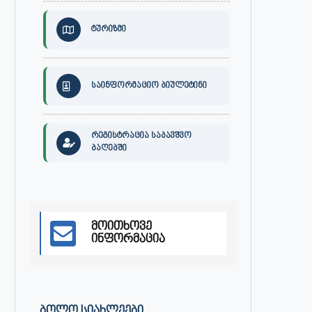
ტურიზმი
საინფორმაციო ბიულეტინი
30 ივლისს, ქალაქი ონში,
ონის მუნიციპალიტეტის მერმა 
რეგისტრაცია საბავშვო
დაავადებათა კონტროლისა და
ლობჟანიძემ სამუშაო შეხვედ
ბაღებში
საზოგადოებრივი...
გამართა...
ივლისი 27, 2026
ივლისი 27, 2026
მოითხოვე
ინფორმაცია
ᲑᲝᲚᲝ ᲡᲘᲐᲮᲚᲔᲔᲑᲘ