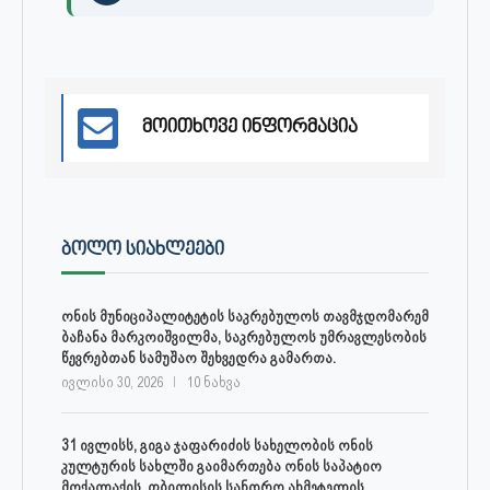
მოითხოვე ინფორმაცია
ᲑᲝᲚᲝ ᲡᲘᲐᲮᲚᲔᲔᲑᲘ
ონის მუნიციპალიტეტის საკრებულოს თავმჯდომარემ
ბაჩანა მარკოიშვილმა, საკრებულოს უმრავლესობის
წევრებთან სამუშაო შეხვედრა გამართა.
ივლისი 30, 2026
10 ნახვა
31 ივლისს, გიგა ჯაფარიძის სახელობის ონის
კულტურის სახლში გაიმართება ონის საპატიო
მოქალაქის, თბილისის სანდრო ახმეტელის