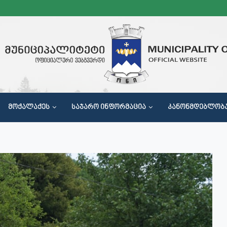
ᲛᲝᲥᲐᲚᲐᲥᲔᲡ
ᲡᲐᲯᲐᲠᲝ ᲘᲜᲤᲝᲠᲛᲐᲪᲘᲐ
ᲙᲐᲜᲝᲜᲛᲓᲔᲑᲚᲝᲑ
Მ