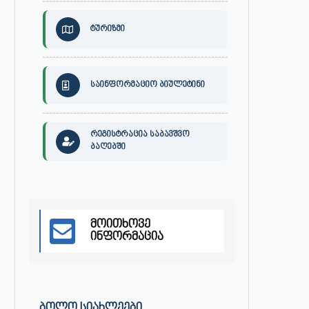
ტურიზმი
30 ივლისს, ქალაქი ონში,
ონის მუნიციპალიტეტის მერმა 
დაავადებათა კონტროლისა და
ლობჟანიძემ სამუშაო შეხვედ
საზოგადოებრივი...
გამართა...
საინფორმაციო ბიულეტინი
ივლისი 27, 2026
ივლისი 27, 2026
რეგისტრაცია საბავშვო
ბაღებში
მოითხოვე
ინფორმაცია
ᲑᲝᲚᲝ ᲡᲘᲐᲮᲚᲔᲔᲑᲘ