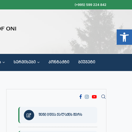
(+995) 599 224 842
Open t
Ა
ᲡᲔᲠᲕᲘᲡᲔᲑᲘ
ᲙᲝᲜᲢᲐᲥᲢᲘ
ᲑᲘᲣᲯᲔᲢᲘ
ᲝᲥᲐᲚᲐᲥᲔᲗᲐ ᲛᲘᲦᲔᲑᲘᲡ, ᲡᲐᲙᲠᲔᲑᲣᲚᲝᲡ ᲓᲐ ᲡᲐᲙᲠᲔᲑᲣᲚᲝᲡ ᲙᲝᲛᲘᲡᲘᲘᲡ ᲡᲮᲓᲝᲛᲔᲑᲘᲡ ᲒᲐᲜᲠᲘᲒᲘ
შენი იდეა ქალაქის მერს