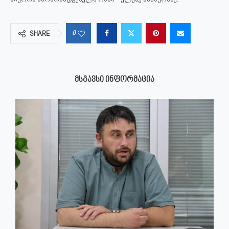
0
SHARE
ᲛᲡᲒᲐᲕᲡᲘ ᲘᲜᲤᲝᲠᲛᲐᲪᲘᲐ