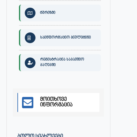
ტურიზმი
საინფორმაციო ბიულეტინი
რეგისტრაცია საბავშვო
ბაღებში
მოითხოვე
ინფორმაცია
30 ივლისს, ქალაქი ონში,
ონის მუნიციპალიტეტის მერმა 
დაავადებათა კონტროლისა და
ლობჟანიძემ სამუშაო შეხვედ
საზოგადოებრივი...
გამართა...
ᲑᲝᲚᲝ ᲡᲘᲐᲮᲚᲔᲔᲑᲘ