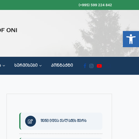
(+995) 599 224 842
Open t
Ა
ᲡᲔᲠᲕᲘᲡᲔᲑᲘ
ᲙᲝᲜᲢᲐᲥᲢᲘ
ᲝᲥᲐᲚᲐᲥᲔᲗᲐ ᲛᲘᲦᲔᲑᲘᲡ, ᲡᲐᲙᲠᲔᲑᲣᲚᲝᲡ ᲓᲐ ᲡᲐᲙᲠᲔᲑᲣᲚᲝᲡ ᲙᲝᲛᲘᲡᲘᲘᲡ ᲡᲮᲓᲝᲛᲔᲑᲘᲡ ᲒᲐᲜᲠᲘᲒᲘ
შენი იდეა ქალაქის მერს