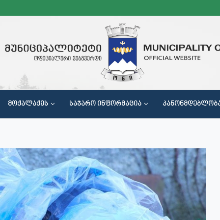
ᲛᲝᲥᲐᲚᲐᲥᲔᲡ
ᲡᲐᲯᲐᲠᲝ ᲘᲜᲤᲝᲠᲛᲐᲪᲘᲐ
ᲙᲐᲜᲝᲜᲛᲓᲔᲑᲚᲝᲑ
Მ