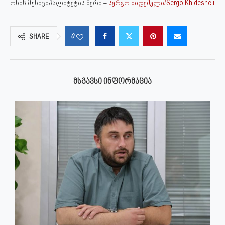
ონის მუნიციპალიტეტის მერი –
სერგო ხიდეშელი/Sergo Khidesheli
0
SHARE
ᲛᲡᲒᲐᲕᲡᲘ ᲘᲜᲤᲝᲠᲛᲐᲪᲘᲐ