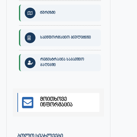
ტურიზმი
საინფორმაციო ბიულეტინი
რეგისტრაცია საბავშვო
ბაღებში
30 ივლისს, ქალაქი ონში,
ონის მუნიციპალიტეტის მერმა 
დაავადებათა კონტროლისა და
ლობჟანიძემ სამუშაო შეხვედ
საზოგადოებრივი...
გამართა...
მოითხოვე
ინფორმაცია
ივლისი 27, 2026
ივლისი 27, 2026
ᲑᲝᲚᲝ ᲡᲘᲐᲮᲚᲔᲔᲑᲘ