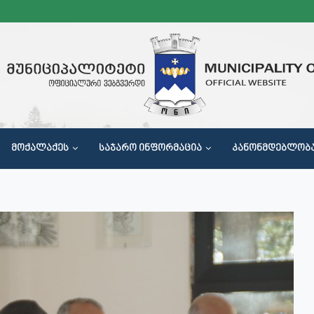
ᲛᲝᲥᲐᲚᲐᲥᲔᲡ
ᲡᲐᲯᲐᲠᲝ ᲘᲜᲤᲝᲠᲛᲐᲪᲘᲐ
ᲙᲐᲜᲝᲜᲛᲓᲔᲑᲚᲝᲑ
Მ