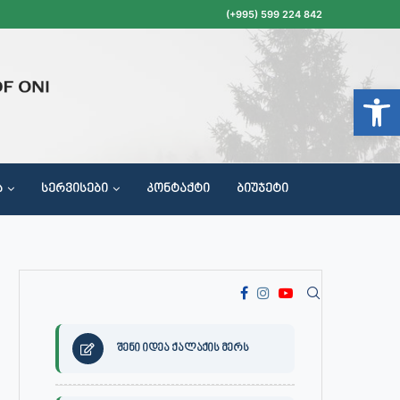
(+995) 599 224 842
Open t
Ა
ᲡᲔᲠᲕᲘᲡᲔᲑᲘ
ᲙᲝᲜᲢᲐᲥᲢᲘ
ᲑᲘᲣᲯᲔᲢᲘ
ᲝᲥᲐᲚᲐᲥᲔᲗᲐ ᲛᲘᲦᲔᲑᲘᲡ, ᲡᲐᲙᲠᲔᲑᲣᲚᲝᲡ ᲓᲐ ᲡᲐᲙᲠᲔᲑᲣᲚᲝᲡ ᲙᲝᲛᲘᲡᲘᲘᲡ ᲡᲮᲓᲝᲛᲔᲑᲘᲡ ᲒᲐᲜᲠᲘᲒᲘ
შენი იდეა ქალაქის მერს