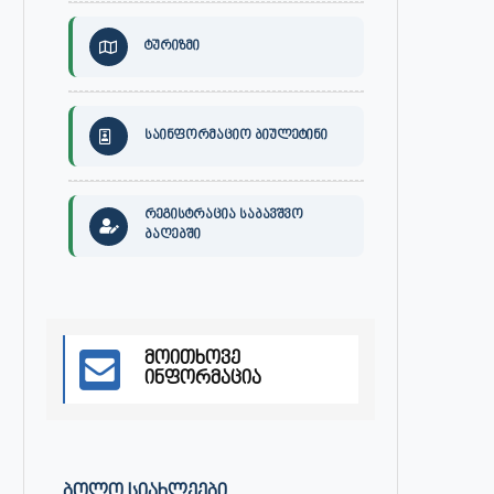
ტურიზმი
საინფორმაციო ბიულეტინი
რეგისტრაცია საბავშვო
ბაღებში
30 ივლისს, ქალაქი ონში,
ონის მუნიციპალიტეტის მერმა 
დაავადებათა კონტროლისა და
ლობჟანიძემ სამუშაო შეხვედ
საზოგადოებრივი...
გამართა...
ივლისი 27, 2026
ივლისი 27, 2026
მოითხოვე
ინფორმაცია
ᲑᲝᲚᲝ ᲡᲘᲐᲮᲚᲔᲔᲑᲘ