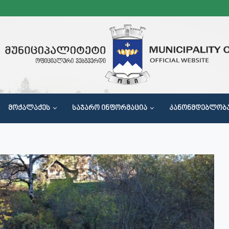
ᲛᲝᲥᲐᲚᲐᲥᲔᲡ
ᲡᲐᲯᲐᲠᲝ ᲘᲜᲤᲝᲠᲛᲐᲪᲘᲐ
ᲙᲐᲜᲝᲜᲛᲓᲔᲑᲚᲝᲑ
Მ