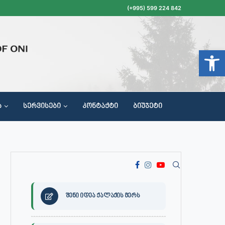
(+995) 599 224 842
Open t
Ა
ᲡᲔᲠᲕᲘᲡᲔᲑᲘ
ᲙᲝᲜᲢᲐᲥᲢᲘ
ᲑᲘᲣᲯᲔᲢᲘ
ᲝᲥᲐᲚᲐᲥᲔᲗᲐ ᲛᲘᲦᲔᲑᲘᲡ, ᲡᲐᲙᲠᲔᲑᲣᲚᲝᲡ ᲓᲐ ᲡᲐᲙᲠᲔᲑᲣᲚᲝᲡ ᲙᲝᲛᲘᲡᲘᲘᲡ ᲡᲮᲓᲝᲛᲔᲑᲘᲡ ᲒᲐᲜᲠᲘᲒᲘ
შენი იდეა ქალაქის მერს