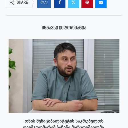
0
SHARE
ᲛᲡᲒᲐᲕᲡᲘ ᲘᲜᲤᲝᲠᲛᲐᲪᲘᲐ
ონის მუნიციპალიტეტის საკრებულოს
თავმჯდომარემ ბაჩანა მარკოიშვილმა,