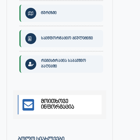
ტურიზმი
საინფორმაციო ბიულეტინი
რეგისტრაცია საბავშვო
ბაღებში
მოითხოვე
ინფორმაცია
ᲑᲝᲚᲝ ᲡᲘᲐᲮᲚᲔᲔᲑᲘ