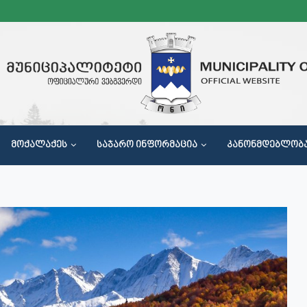
ᲛᲝᲥᲐᲚᲐᲥᲔᲡ
ᲡᲐᲯᲐᲠᲝ ᲘᲜᲤᲝᲠᲛᲐᲪᲘᲐ
ᲙᲐᲜᲝᲜᲛᲓᲔᲑᲚᲝᲑ
Მ