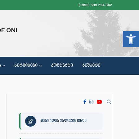
(+995) 599 224 842
Open t
Ა
ᲡᲔᲠᲕᲘᲡᲔᲑᲘ
ᲙᲝᲜᲢᲐᲥᲢᲘ
ᲑᲘᲣᲯᲔᲢᲘ
ᲝᲥᲐᲚᲐᲥᲔᲗᲐ ᲛᲘᲦᲔᲑᲘᲡ, ᲡᲐᲙᲠᲔᲑᲣᲚᲝᲡ ᲓᲐ ᲡᲐᲙᲠᲔᲑᲣᲚᲝᲡ ᲙᲝᲛᲘᲡᲘᲘᲡ ᲡᲮᲓᲝᲛᲔᲑᲘᲡ ᲒᲐᲜᲠᲘᲒᲘ
შენი იდეა ქალაქის მერს