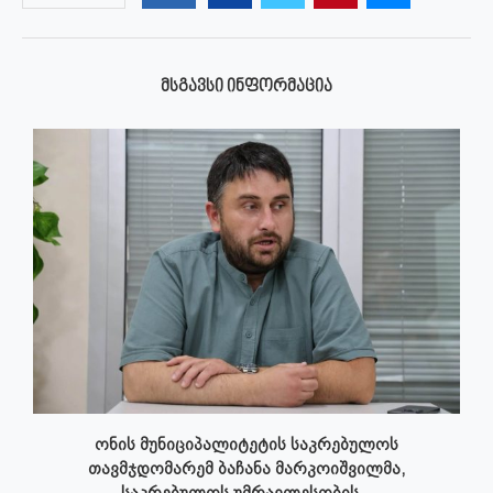
ᲛᲡᲒᲐᲕᲡᲘ ᲘᲜᲤᲝᲠᲛᲐᲪᲘᲐ
ონის მუნიციპალიტეტის საკრებულოს
თავმჯდომარემ ბაჩანა მარკოიშვილმა,
საკრებულოს უმრავლესობის...