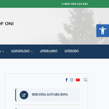
(+995) 599 224 842
Open t
Ა
ᲡᲔᲠᲕᲘᲡᲔᲑᲘ
ᲙᲝᲜᲢᲐᲥᲢᲘ
ᲑᲘᲣᲯᲔᲢᲘ
ᲝᲥᲐᲚᲐᲥᲔᲗᲐ ᲛᲘᲦᲔᲑᲘᲡ, ᲡᲐᲙᲠᲔᲑᲣᲚᲝᲡ ᲓᲐ ᲡᲐᲙᲠᲔᲑᲣᲚᲝᲡ ᲙᲝᲛᲘᲡᲘᲘᲡ ᲡᲮᲓᲝᲛᲔᲑᲘᲡ ᲒᲐᲜᲠᲘᲒᲘ
შენი იდეა ქალაქის მერს