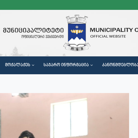
ᲛᲝᲥᲐᲚᲐᲥᲔᲡ
ᲡᲐᲯᲐᲠᲝ ᲘᲜᲤᲝᲠᲛᲐᲪᲘᲐ
ᲙᲐᲜᲝᲜᲛᲓᲔᲑᲚᲝᲑ
Მ