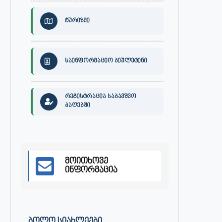
ტურიზმი
საინფორმაციო ბიულეტინი
რეგისტრაცია საბავშვო
ბაღებში
მოითხოვე
ინფორმაცია
ᲑᲝᲚᲝ ᲡᲘᲐᲮᲚᲔᲔᲑᲘ