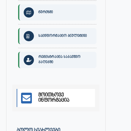
ტურიზმი
საინფორმაციო ბიულეტინი
რეგისტრაცია საბავშვო
ბაღებში
30 ივლისს, ქალაქი ონში,
ონის მუნიციპალიტეტის მერმა 
დაავადებათა კონტროლისა და
ლობჟანიძემ სამუშაო შეხვედ
საზოგადოებრივი...
გამართა...
მოითხოვე
ივლისი 27, 2026
ივლისი 27, 2026
ინფორმაცია
ᲑᲝᲚᲝ ᲡᲘᲐᲮᲚᲔᲔᲑᲘ