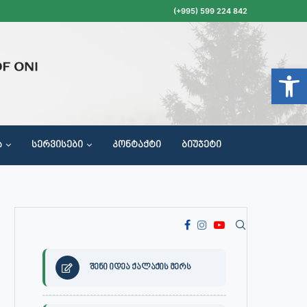
(+995) 599 224 842
Open t
Ა
ᲡᲔᲠᲕᲘᲡᲔᲑᲘ
ᲙᲝᲜᲢᲐᲥᲢᲘ
ᲑᲘᲣᲯᲔᲢᲘ
ᲝᲥᲐᲚᲐᲥᲔᲗᲐ ᲛᲘᲦᲔᲑᲘᲡ, ᲡᲐᲙᲠᲔᲑᲣᲚᲝᲡ ᲓᲐ ᲡᲐᲙᲠᲔᲑᲣᲚᲝᲡ ᲙᲝᲛᲘᲡᲘᲘᲡ ᲡᲮᲓᲝᲛᲔᲑᲘᲡ ᲒᲐᲜᲠᲘᲒᲘ
შენი იდეა ქალაქის მერს