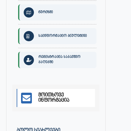
ტურიზმი
საინფორმაციო ბიულეტინი
30 ივლისს, ქალაქი ონში,
ონის მუნიციპალიტეტის მერმა 
რეგისტრაცია საბავშვო
დაავადებათა კონტროლისა და
ლობჟანიძემ სამუშაო შეხვედ
ბაღებში
საზოგადოებრივი...
გამართა...
ივლისი 27, 2026
ივლისი 27, 2026
მოითხოვე
ინფორმაცია
ᲑᲝᲚᲝ ᲡᲘᲐᲮᲚᲔᲔᲑᲘ