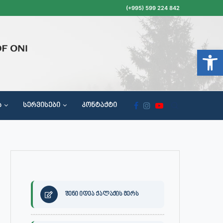
(+995) 599 224 842
Open t
Ა
ᲡᲔᲠᲕᲘᲡᲔᲑᲘ
ᲙᲝᲜᲢᲐᲥᲢᲘ
ᲝᲥᲐᲚᲐᲥᲔᲗᲐ ᲛᲘᲦᲔᲑᲘᲡ, ᲡᲐᲙᲠᲔᲑᲣᲚᲝᲡ ᲓᲐ ᲡᲐᲙᲠᲔᲑᲣᲚᲝᲡ ᲙᲝᲛᲘᲡᲘᲘᲡ ᲡᲮᲓᲝᲛᲔᲑᲘᲡ ᲒᲐᲜᲠᲘᲒᲘ
შენი იდეა ქალაქის მერს