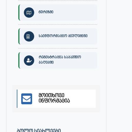
ტურიზმი
საინფორმაციო ბიულეტინი
რეგისტრაცია საბავშვო
ბაღებში
მოითხოვე
ინფორმაცია
ᲑᲝᲚᲝ ᲡᲘᲐᲮᲚᲔᲔᲑᲘ