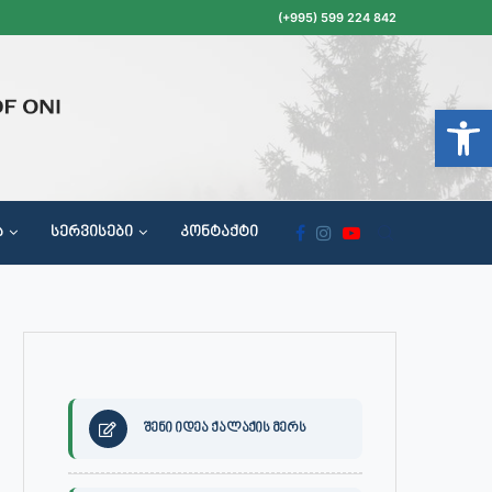
(+995) 599 224 842
Open t
Ა
ᲡᲔᲠᲕᲘᲡᲔᲑᲘ
ᲙᲝᲜᲢᲐᲥᲢᲘ
ᲝᲥᲐᲚᲐᲥᲔᲗᲐ ᲛᲘᲦᲔᲑᲘᲡ, ᲡᲐᲙᲠᲔᲑᲣᲚᲝᲡ ᲓᲐ ᲡᲐᲙᲠᲔᲑᲣᲚᲝᲡ ᲙᲝᲛᲘᲡᲘᲘᲡ ᲡᲮᲓᲝᲛᲔᲑᲘᲡ ᲒᲐᲜᲠᲘᲒᲘ
შენი იდეა ქალაქის მერს