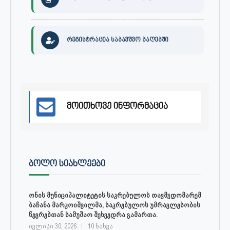
რეგისტრაცია საბავშვო ბაღებში
მოითხოვე ინფორმაცია
ᲑᲝᲚᲝ ᲡᲘᲐᲮᲚᲔᲔᲑᲘ
ონის მუნიციპალიტეტის საკრებულოს თავმჯდომარემ
ბაჩანა მარკოიშვილმა, საკრებულოს უმრავლესობის
წევრებთან სამუშაო შეხვედრა გამართა.
ივლისი 30, 2026
10 ნახვა