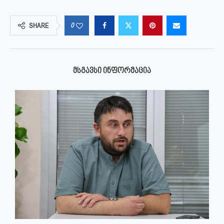
0
SHARE
ᲛᲡᲒᲐᲕᲡᲘ ᲘᲜᲤᲝᲠᲛᲐᲪᲘᲐ