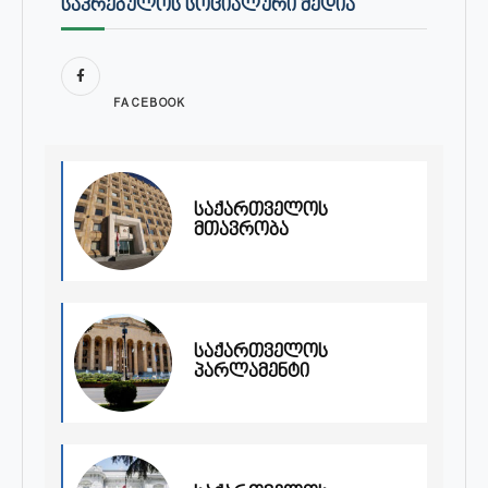
ᲡᲐᲙᲠᲔᲑᲣᲚᲝᲡ ᲡᲝᲪᲘᲐᲚᲣᲠᲘ ᲛᲔᲓᲘᲐ
FACEBOOK
საქართველოს
მთავრობა
საქართველოს
პარლამენტი