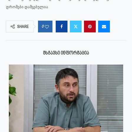
დროშები დაშვებულია
0
SHARE
ᲛᲡᲒᲐᲕᲡᲘ ᲘᲜᲤᲝᲠᲛᲐᲪᲘᲐ