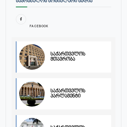
ᲡᲐᲙᲠᲔᲑᲣᲚᲝᲡ ᲡᲝᲪᲘᲐᲚᲣᲠᲘ ᲛᲔᲓᲘᲐ
FACEBOOK
საქართველოს
მთავრობა
საქართველოს
პარლამენტი