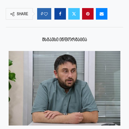
0
SHARE
ᲛᲡᲒᲐᲕᲡᲘ ᲘᲜᲤᲝᲠᲛᲐᲪᲘᲐ