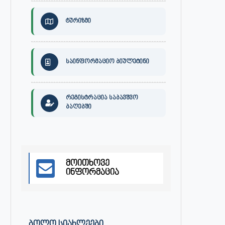
ტურიზმი
საინფორმაციო ბიულეტინი
რეგისტრაცია საბავშვო
ბაღებში
მოითხოვე
ინფორმაცია
ᲑᲝᲚᲝ ᲡᲘᲐᲮᲚᲔᲔᲑᲘ