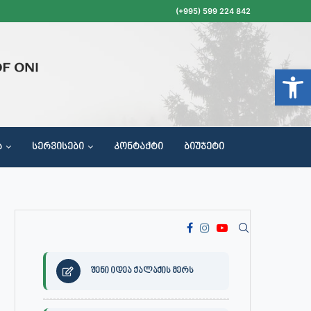
(+995) 599 224 842
Open t
Ა
ᲡᲔᲠᲕᲘᲡᲔᲑᲘ
ᲙᲝᲜᲢᲐᲥᲢᲘ
ᲑᲘᲣᲯᲔᲢᲘ
ᲝᲥᲐᲚᲐᲥᲔᲗᲐ ᲛᲘᲦᲔᲑᲘᲡ, ᲡᲐᲙᲠᲔᲑᲣᲚᲝᲡ ᲓᲐ ᲡᲐᲙᲠᲔᲑᲣᲚᲝᲡ ᲙᲝᲛᲘᲡᲘᲘᲡ ᲡᲮᲓᲝᲛᲔᲑᲘᲡ ᲒᲐᲜᲠᲘᲒᲘ
შენი იდეა ქალაქის მერს