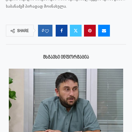
საბანაძემ პირადად მოინახულა.
0
SHARE
ᲛᲡᲒᲐᲕᲡᲘ ᲘᲜᲤᲝᲠᲛᲐᲪᲘᲐ