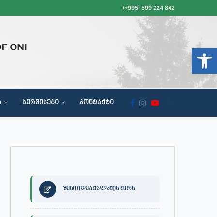
(+995) 599 224 842
Open t
Ა
ᲡᲔᲠᲕᲘᲡᲔᲑᲘ
ᲙᲝᲜᲢᲐᲥᲢᲘ
ᲝᲥᲐᲚᲐᲥᲔᲗᲐ ᲛᲘᲦᲔᲑᲘᲡ, ᲡᲐᲙᲠᲔᲑᲣᲚᲝᲡ ᲓᲐ ᲡᲐᲙᲠᲔᲑᲣᲚᲝᲡ ᲙᲝᲛᲘᲡᲘᲘᲡ ᲡᲮᲓᲝᲛᲔᲑᲘᲡ ᲒᲐᲜᲠᲘᲒᲘ
შენი იდეა ქალაქის მერს