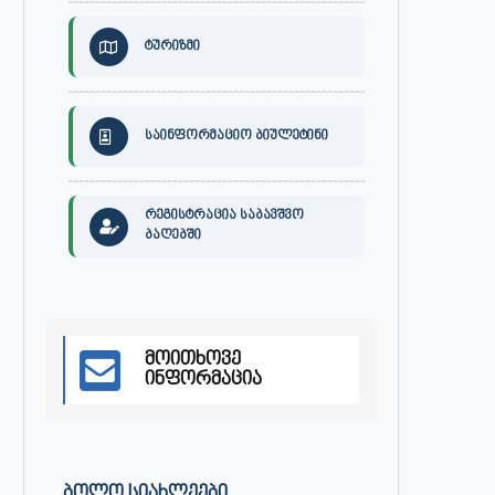
ტურიზმი
30 ივლისს, ქალაქი ონში,
ონის მუნიციპალიტეტის მერმა 
საინფორმაციო ბიულეტინი
დაავადებათა კონტროლისა და
ლობჟანიძემ სამუშაო შეხვედ
საზოგადოებრივი...
გამართა...
ივლისი 27, 2026
ივლისი 27, 2026
რეგისტრაცია საბავშვო
ბაღებში
მოითხოვე
ინფორმაცია
ᲑᲝᲚᲝ ᲡᲘᲐᲮᲚᲔᲔᲑᲘ