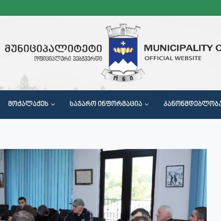
ᲛᲝᲥᲐᲚᲐᲥᲔᲡ
ᲡᲐᲯᲐᲠᲝ ᲘᲜᲤᲝᲠᲛᲐᲪᲘᲐ
ᲙᲐᲜᲝᲜᲛᲓᲔᲑᲚᲝᲑ
Მ