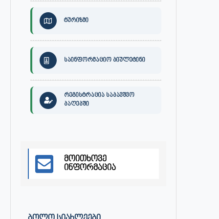
ტურიზმი
საინფორმაციო ბიულეტინი
რეგისტრაცია საბავშვო
30 ივლისს, ქალაქი ონში,
ონის მუნიციპალიტეტის მერმა 
ბაღებში
დაავადებათა კონტროლისა და
ლობჟანიძემ სამუშაო შეხვედ
საზოგადოებრივი...
გამართა...
ივლისი 27, 2026
ივლისი 27, 2026
მოითხოვე
ინფორმაცია
ᲑᲝᲚᲝ ᲡᲘᲐᲮᲚᲔᲔᲑᲘ