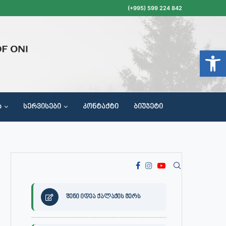
(+995) 599 224 842
Open t
Ა
ᲡᲔᲠᲕᲘᲡᲔᲑᲘ
ᲙᲝᲜᲢᲐᲥᲢᲘ
ᲑᲘᲣᲯᲔᲢᲘ
ᲝᲥᲐᲚᲐᲥᲔᲗᲐ ᲛᲘᲦᲔᲑᲘᲡ, ᲡᲐᲙᲠᲔᲑᲣᲚᲝᲡ ᲓᲐ ᲡᲐᲙᲠᲔᲑᲣᲚᲝᲡ ᲙᲝᲛᲘᲡᲘᲘᲡ ᲡᲮᲓᲝᲛᲔᲑᲘᲡ ᲒᲐᲜᲠᲘᲒᲘ
შენი იდეა ქალაქის მერს