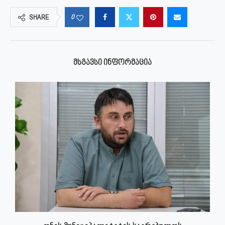
0
SHARE
ᲛᲡᲒᲐᲕᲡᲘ ᲘᲜᲤᲝᲠᲛᲐᲪᲘᲐ