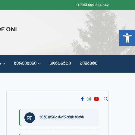
(+995) 599 224 842
Open t
Ა
ᲡᲔᲠᲕᲘᲡᲔᲑᲘ
ᲙᲝᲜᲢᲐᲥᲢᲘ
ᲑᲘᲣᲯᲔᲢᲘ
ᲝᲥᲐᲚᲐᲥᲔᲗᲐ ᲛᲘᲦᲔᲑᲘᲡ, ᲡᲐᲙᲠᲔᲑᲣᲚᲝᲡ ᲓᲐ ᲡᲐᲙᲠᲔᲑᲣᲚᲝᲡ ᲙᲝᲛᲘᲡᲘᲘᲡ ᲡᲮᲓᲝᲛᲔᲑᲘᲡ ᲒᲐᲜᲠᲘᲒᲘ
შენი იდეა ქალაქის მერს