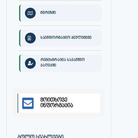
ტურიზმი
საინფორმაციო ბიულეტინი
რეგისტრაცია საბავშვო
ბაღებში
მოითხოვე
ინფორმაცია
ᲑᲝᲚᲝ ᲡᲘᲐᲮᲚᲔᲔᲑᲘ