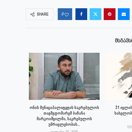
0
SHARE
ᲛᲡᲒᲐᲕᲡ
 ივლისს
ონის მუნიციპალიტეტის საკრებულოს
31 ივლის
პალიტეტის
თავმჯდომარემ ბაჩანა
სახელობ
.
მარკოიშვილმა, საკრებულოს
უმრავლესობის...
6
ივ
ივლისი 30, 2026