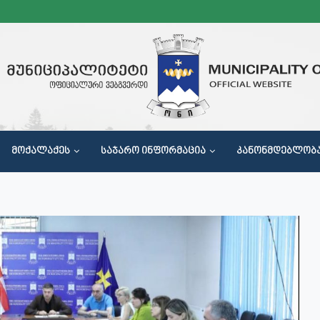
ᲛᲝᲥᲐᲚᲐᲥᲔᲡ
ᲡᲐᲯᲐᲠᲝ ᲘᲜᲤᲝᲠᲛᲐᲪᲘᲐ
ᲙᲐᲜᲝᲜᲛᲓᲔᲑᲚᲝᲑ
Მ