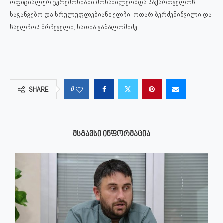
ოფიციალურ ცერემონიაში მონაწილეობდა საქართველოს
საგანგებო და სრულუფლებიანი ელჩი, ოთარ ბერძენიშვილი და
საელჩოს მრჩეველი, ნათია ვაშალომიძე.
0
SHARE
ᲛᲡᲒᲐᲕᲡᲘ ᲘᲜᲤᲝᲠᲛᲐᲪᲘᲐ