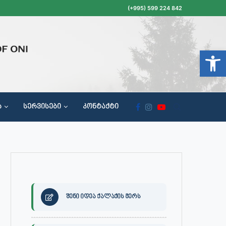
(+995) 599 224 842
Open t
Ა
ᲡᲔᲠᲕᲘᲡᲔᲑᲘ
ᲙᲝᲜᲢᲐᲥᲢᲘ
ᲝᲥᲐᲚᲐᲥᲔᲗᲐ ᲛᲘᲦᲔᲑᲘᲡ, ᲡᲐᲙᲠᲔᲑᲣᲚᲝᲡ ᲓᲐ ᲡᲐᲙᲠᲔᲑᲣᲚᲝᲡ ᲙᲝᲛᲘᲡᲘᲘᲡ ᲡᲮᲓᲝᲛᲔᲑᲘᲡ ᲒᲐᲜᲠᲘᲒᲘ
შენი იდეა ქალაქის მერს