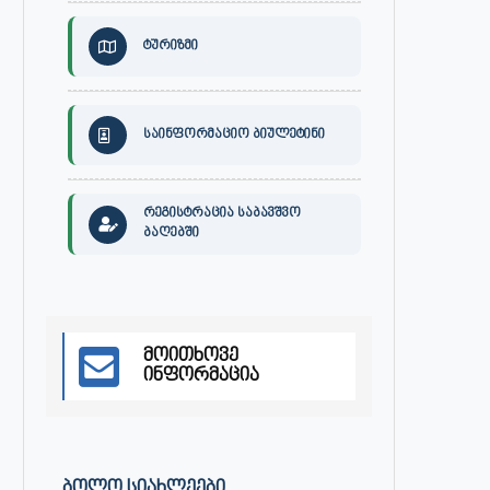
ტურიზმი
საინფორმაციო ბიულეტინი
რეგისტრაცია საბავშვო
ბაღებში
მოითხოვე
ინფორმაცია
30 ივლისს, ქალაქი ონში,
ონის მუნიციპალიტეტის მერმა 
ᲑᲝᲚᲝ ᲡᲘᲐᲮᲚᲔᲔᲑᲘ