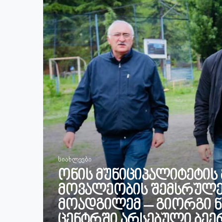
სიახლეები
ონის მუნიციპალიტეტის
მოვალეობის შემსრულე
მოადგილემ – გიორგი 
ცენტრში არსებული ბეერ