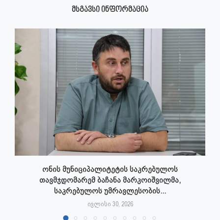
ᲛᲡᲒᲐᲕᲡᲘ ᲘᲜᲤᲝᲠᲛᲐᲪᲘᲐ
ონის მუნიციპალიტეტის საკრებულოს
თავმჯდომარემ ბაჩანა მარკოიშვილმა,
საკრებულოს უმრავლესობის...
ივლისი 30, 2026